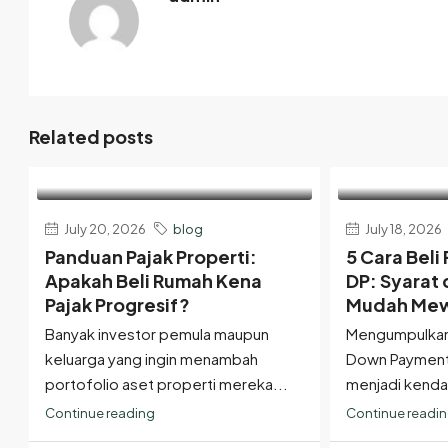
Related posts
July 20, 2026
blog
July 18, 2026
Panduan Pajak Properti:
5 Cara Bel
Apakah Beli Rumah Kena
DP: Syarat
Pajak Progresif?
Mudah Mew
Banyak investor pemula maupun
Mengumpulkan
keluarga yang ingin menambah
Down Payment (
portofolio aset properti mereka...
menjadi kendala
Continue reading
Continue readi