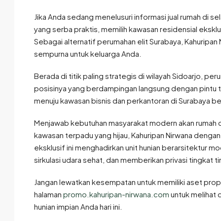
Jika Anda sedang menelusuri informasi jual rumah di
yang serba praktis, memilih kawasan residensial eksk
Sebagai alternatif perumahan elit Surabaya, Kahuripan N
sempurna untuk keluarga Anda.
Berada di titik paling strategis di wilayah Sidoarjo, per
posisinya yang berdampingan langsung dengan pintu tol
menuju kawasan bisnis dan perkantoran di Surabaya berj
Menjawab kebutuhan masyarakat modern akan rumah d
kawasan terpadu yang hijau, Kahuripan Nirwana den
eksklusif ini menghadirkan unit hunian berarsitektur
sirkulasi udara sehat, dan memberikan privasi tingkat t
Jangan lewatkan kesempatan untuk memiliki aset proper
halaman
promo.kahuripan-nirwana.com
untuk melihat 
hunian impian Anda hari ini.