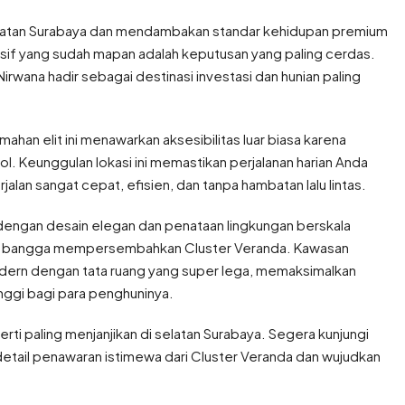
 selatan Surabaya dan mendambakan standar kehidupan premium
lusif yang sudah mapan adalah keputusan yang paling cerdas.
irwana hadir sebagai destinasi investasi dan hunian paling
umahan elit ini menawarkan aksesibilitas luar biasa karena
. Keunggulan lokasi ini memastikan perjalanan harian Anda
alan sangat cepat, efisien, dan tanpa hambatan lalu lintas.
engan desain elegan dan penataan lingkungan berskala
gan bangga mempersembahkan Cluster Veranda. Kawasan
 modern dengan tata ruang yang super lega, memaksimalkan
inggi bagi para penghuninya.
ti paling menjanjikan di selatan Surabaya. Segera kunjungi
detail penawaran istimewa dari Cluster Veranda dan wujudkan