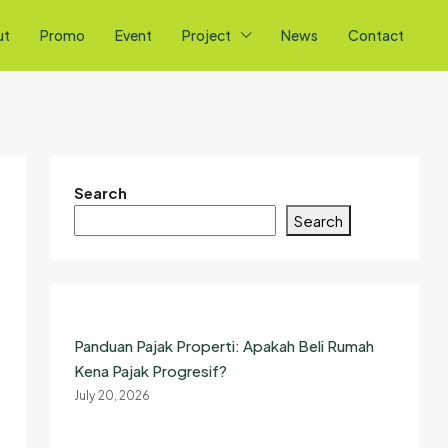
ut
Promo
Event
Project
News
Contact
Search
Search
Panduan Pajak Properti: Apakah Beli Rumah
Kena Pajak Progresif?
July 20, 2026