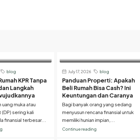
blog
July 17, 2026
blog
i Rumah KPR Tanpa
Panduan Properti: Apakah
 dan Langkah
Beli Rumah Bisa Cash? Ini
ujudkannya
Keuntungan dan Caranya
 uang muka atau
Bagi banyak orang yang sedang
DP) sering kali
menyusun rencana finansial untuk
 finansial terbesar...
memiliki hunian impian,...
ng
Continue reading