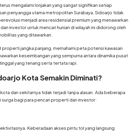
terus mengalami lonjakan yang sangat signifikan setiap
asan penyangga utama metropolitan Surabaya, Sidoarjo tidak
 berevolusi menjadi area residensial premium yang menawarkan
 dan investor untuk mencari hunian di wilayah ini didorong oleh
bilitas yang ditawarkan.
 properti jangka panjang, memahami peta potensi kawasan
menawarkan keseimbangan yang sempurna antara dinamika pusat
nggal yang tenang serta tertata rapi.
doarjo Kota Semakin Diminati?
kota dan sekitarnya tidak terjadi tanpa alasan. Ada beberapa
surga bagi para pencari properti dan investor:
nektivitasnya. Keberadaan akses pintu tol yang langsung