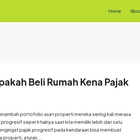
Home
Abo
Apakah Beli Rumah Kena Pajak
enambah portofolio aset properti mereka sering kali merasa
rogresif seperti halnya saat kita memiliki lebih dari satu
mengingat pajak progresif pada kendaraan bisa membuat
properti, aturan...