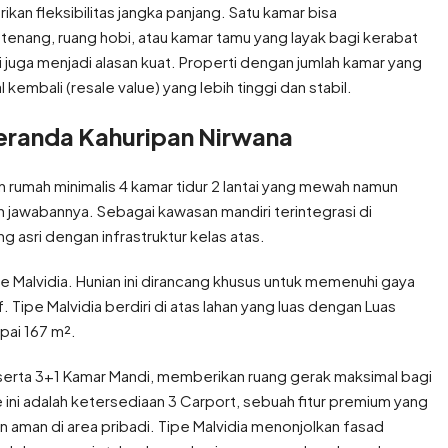
kan fleksibilitas jangka panjang. Satu kamar bisa
 tenang, ruang hobi, atau kamar tamu yang layak bagi kerabat
i juga menjadi alasan kuat. Properti dengan jumlah kamar yang
 kembali (resale value) yang lebih tinggi dan stabil.
Veranda Kahuripan Nirwana
 rumah minimalis 4 kamar tidur 2 lantai yang mewah namun
ah jawabannya. Sebagai kawasan mandiri terintegrasi di
 asri dengan infrastruktur kelas atas.
ipe Malvidia. Hunian ini dirancang khusus untuk memenuhi gaya
Tipe Malvidia berdiri di atas lahan yang luas dengan Luas
pai 167 m².
ur serta 3+1 Kamar Mandi, memberikan ruang gerak maksimal bagi
pe ini adalah ketersediaan 3 Carport, sebuah fitur premium yang
aman di area pribadi. Tipe Malvidia menonjolkan fasad