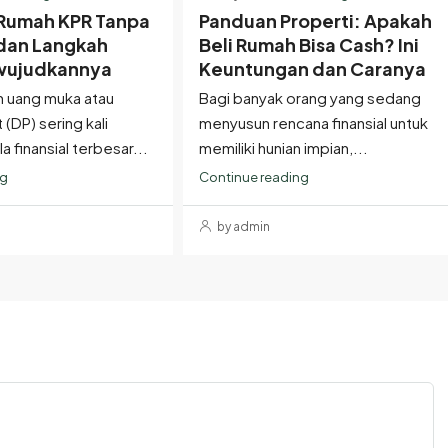
i Rumah KPR Tanpa
Panduan Properti: Apakah
 dan Langkah
Beli Rumah Bisa Cash? Ini
ujudkannya
Keuntungan dan Caranya
 uang muka atau
Bagi banyak orang yang sedang
DP) sering kali
menyusun rencana finansial untuk
 finansial terbesar...
memiliki hunian impian,...
ng
Continue reading
by admin