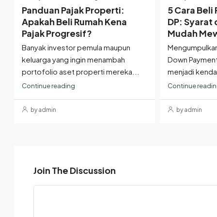
Panduan Pajak Properti:
5 Cara Bel
Apakah Beli Rumah Kena
DP: Syarat
Pajak Progresif?
Mudah Mew
Banyak investor pemula maupun
Mengumpulkan
keluarga yang ingin menambah
Down Payment (
portofolio aset properti mereka...
menjadi kendala
Continue reading
Continue readi
by admin
by admin
Join The Discussion