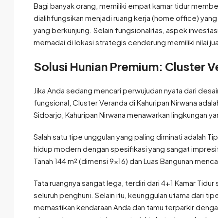
Bagi banyak orang, memiliki empat kamar tidur memberi
dialihfungsikan menjadi ruang kerja (home office) yang
yang berkunjung. Selain fungsionalitas, aspek investas
memadai di lokasi strategis cenderung memiliki nilai jual
Solusi Hunian Premium: Cluster 
Jika Anda sedang mencari perwujudan nyata dari desain
fungsional, Cluster Veranda di Kahuripan Nirwana adal
Sidoarjo, Kahuripan Nirwana menawarkan lingkungan yang
Salah satu tipe unggulan yang paling diminati adalah T
hidup modern dengan spesifikasi yang sangat impresif. 
Tanah 144 m² (dimensi 9×16) dan Luas Bangunan menca
Tata ruangnya sangat lega, terdiri dari 4+1 Kamar Tid
seluruh penghuni. Selain itu, keunggulan utama dari ti
memastikan kendaraan Anda dan tamu terparkir dengan 