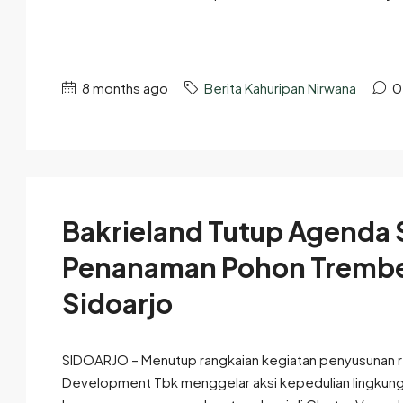
8 months ago
Berita Kahuripan Nirwana
0
Bakrieland Tutup Agenda S
Penanaman Pohon Trembes
Sidoarjo
SIDOARJO – Menutup rangkaian kegiatan penyusunan re
Development Tbk menggelar aksi kepedulian lingkunga